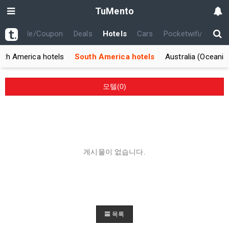
TuMento
th
Code/Coupon
Deals
Hotels
Cars
Pocketwifi/USIM
rth America hotels
South America hotels
Australia (Oceania
모텔(0)
게시물이 없습니다.
목록