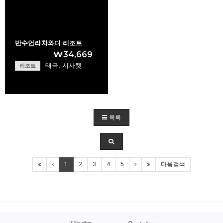
반수언라차와디 리조트
₩34,669
태국, 시사켓
리조트
Bannsuanrachawade…
목록
+
1
2
3
4
5
다음검색