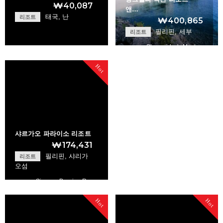
₩40,087
앤…
태국, 난
리조트
₩400,865
필리핀, 세부
리조트
Shangri-La's Mact…
Ban Suan Leelawad…
Hot
+
+
샤르가오 파라이소 리조트
₩174,431
필리핀, 샤리가
리조트
오섬
Siargao Paraiso R…
Hot
Hot
+