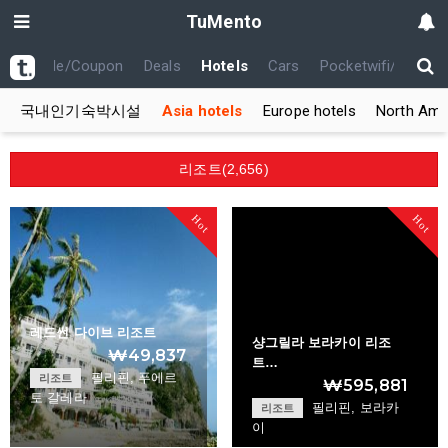
TuMento
th
Code/Coupon
Deals
Hotels
Cars
Pocketwifi/USIM
국내인기숙박시설
Asia hotels
Europe hotels
North Amer
리조트(2,656)
Hot
Hot
레드썬 다이브 리조트
샹그릴라 보라카이 리조
₩49,837
트…
필리핀, 푸에르
리조트
₩595,881
토 갈레라
필리핀, 보라카
리조트
이