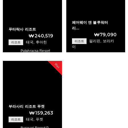
페어웨이 앤 블루워터
리…
푸타락사 리조트
₩79,090
₩240,519
필리핀, 보라카
리조트
태국, 후아힌
리조트
이
Putahracsa Resort
Hot
Fairways and Blue…
+
+
부라사리 리조트 푸켓
₩159,263
태국, 푸켓
리조트
Burasari Resort P…