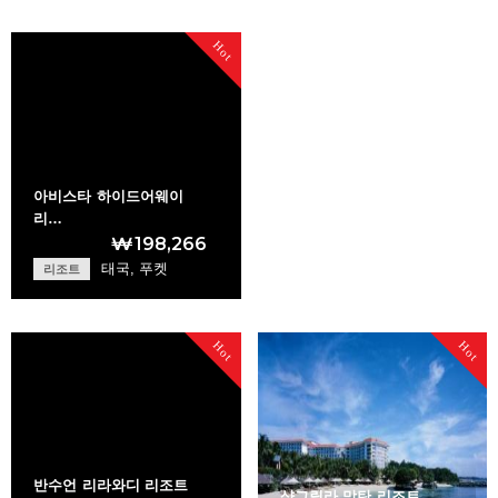
Shangri-La's Bora…
Redsun Dive Resor…
Hot
+
+
아비스타 하이드어웨이
리…
₩198,266
태국, 푸켓
리조트
Avista Hideaway R…
Hot
Hot
+
반수언 리라와디 리조트
샹그릴라 막탄 리조트