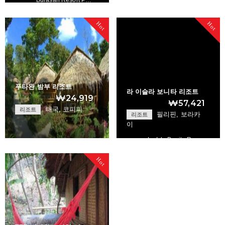
Hot
Hot
+
푸타완 밤부 리조트
라 이슬라 보니타 리조트
₩24,919
₩57,421
태국, 코피피
리조트
필리핀, 보라카
리조트
이
La Isla Bonita Re…
Phutawan Bamboo R…
Hot
+
+