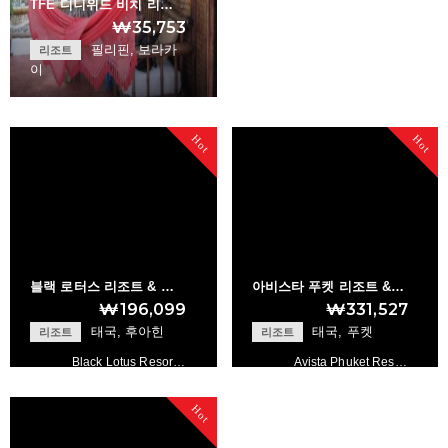
TFE 디니위드 비치 리…
₩35,753
필리핀, 보라카
리조트
이
TFE Diniwid Beach…
Hot
Hot
+
블랙 로터스 리조트 & …
아비스타 푸켓 리조트 &…
₩196,099
₩331,527
태국, 후아힌
태국, 푸켓
리조트
리조트
Black Lotus Resor…
Avista Phuket Res…
Hot
+
+