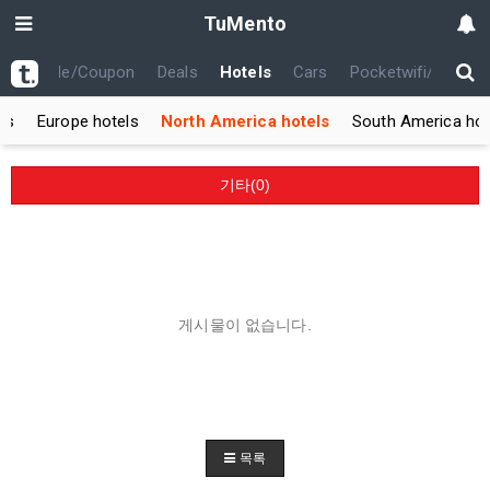
TuMento
th
Code/Coupon
Deals
Hotels
Cars
Pocketwifi/USIM
ls
Europe hotels
North America hotels
South America hot
기타(0)
게시물이 없습니다.
목록