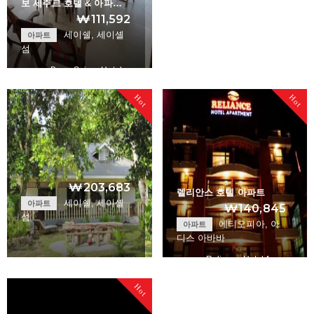
보 세주르 호텔 & 아파…
₩111,592
세이쉘, 세이셸
아파트
섬
Beau Sejour Hotel…
Hot
Hot
+
₩203,683
렐리안스 호텔 아파트
세이쉘, 세이셸
아파트
₩140,845
섬
에티오피아, 아
아파트
디스 아바바
Reliance Hotel Ap…
Domaine Les Roche…
Hot
+
+