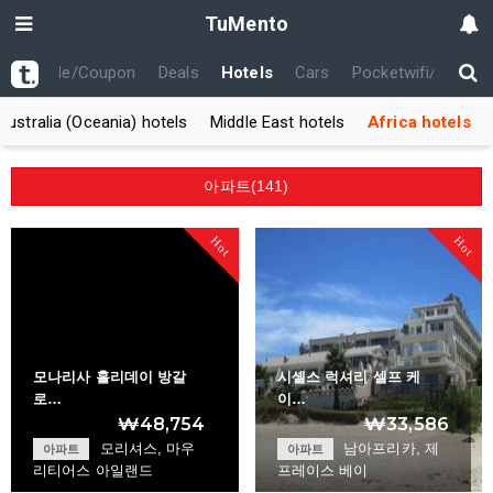
TuMento
th
Code/Coupon
Deals
Hotels
Cars
Pocketwifi/USIM
Australia (Oceania) hotels
Middle East hotels
Africa hotels
아파트(141)
Hot
Hot
모나리사 홀리데이 방갈
시셸스 럭셔리 셀프 케
로…
이…
₩48,754
₩33,586
모리셔스, 마우
남아프리카, 제
아파트
아파트
리티어스 아일랜드
프레이스 베이