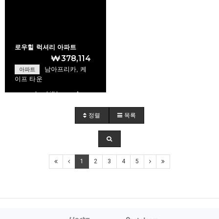
로우힐 럭셔리 아파트
₩378,114
남아프리카, 케
아파트
이프 타운
Lawhill Luxury Ap…
정렬
목록
+
1
2
3
4
5