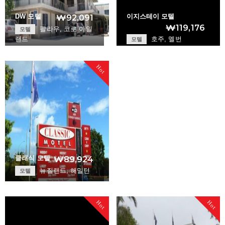
DW 모텔
이지스테이 모텔
₩92,091
₩119,176
팔라우, 코로 아일
모텔
랜드
호주, 멜번
모텔
DW Motel
Easystay Motel
+
+
Hot
클래식 모텔
₩89,924
뉴질랜드, 해밀턴
모텔
Classic Motel
+
Hot
Hot