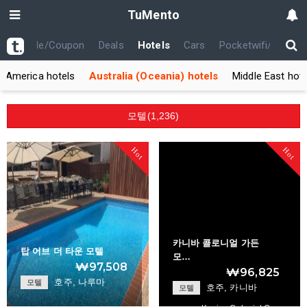
TuMento
th
Code/Coupon
Deals
Hotels
Cars
Pocketwifi/USIM
h America hotels
Australia (Oceania) hotels
Middle East hote
모텔(1,236)
Hot
Hot
카니바 콜로니얼 가든
탑 어브 더 타운 모텔
모…
₩97,508
₩96,825
호주, 나루마
모텔
호주, 카니바
모텔