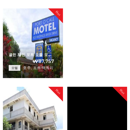
Kaniva Colonial G…
Top Of The Town M…
Hot
+
+
골든 체인 포트 오콜 모…
₩87,757
호주, 포트 맥쿼리
모텔
Golden Chain Port…
Hot
Hot
+