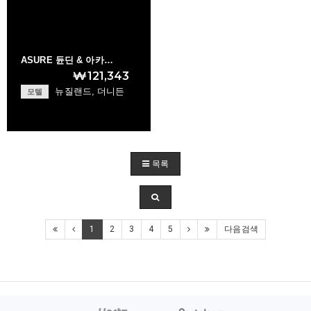
ASURE 듄딘 & 아카…
₩121,343
뉴질랜드, 더니든
모텔
ASURE Dunedin & A…
목록
+
1
2
3
4
5
다음검색