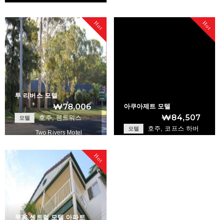
Turangi Bridge Mo…
Hot
Hot
+
투 리버스 모텔
₩78,006
아쿠아제트 모텔
₩84,507
호주, 웬트워스
모텔
호주, 코프스 하버
모텔
Two Rivers Motel
Aquajet Motel
+
Hot
+
투옹 센트럴 모텔 아파트