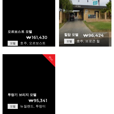
오르보스트 모텔
힐탑 모텔
₩96,424
₩161,430
호주, 브로큰 힐
모텔
호주, 오르보스트
모텔
Hilltop Motel
Orbost Motel
+
+
Hot
투랑기 브리지 모텔
₩95,341
뉴질랜드, 투랑이
모텔