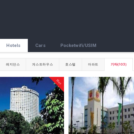
Hotels
Cars
Pocketwifi/USIM
레지던스
게스트하우스
호스텔
아파트
기타(103)
Hot