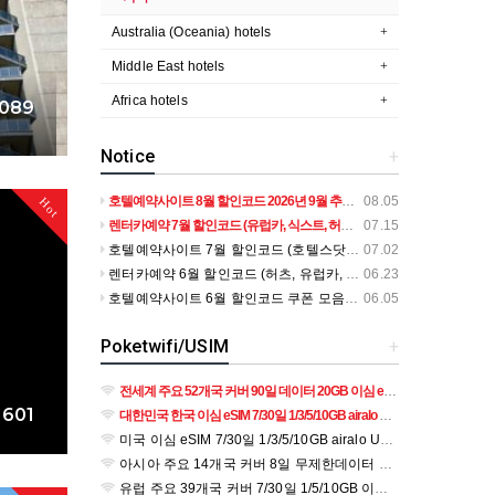
Australia (Oceania) hotels
Middle East hotels
Africa hotels
089
Notice
+
+
호텔예약사이트 8월 할인코드 2026년 9월 추석연휴 여행쿠폰모음 (호텔스닷컴, 트립닷컴, 부킹닷컴, 익스피디아, H10호텔, 메리어트, 힐튼, 베가스닷컴 등)
08.05
Hot
렌터카예약 7월 할인코드 (유럽카, 식스트, 허츠, 버젯, 아비스, 레일유럽, 유레일, 오미오) 8월 - 9월 유럽, 미국 추석연휴시즌 프로모션 교통편
07.15
호텔예약사이트 7월 할인코드 (호텔스닷컴, 부킹닷컴, 익스피디아, 트립닷컴, 힐튼, 메리어트, 베가스닷컴) 2026년 8월 웰니스여행
07.02
렌터카예약 6월 할인코드 (허츠, 유럽카, 식스트, 아비스, 레일유럽, 유레일, 오미오) 7월 - 8월 유럽, 미국 여름 휴가시즌 프로모션 교통편
06.23
호텔예약사이트 6월 할인코드 쿠폰 모음 (트립닷컴, 호텔스닷컴, 익스피디아, 부킹닷컴, 메리어트, 힐튼, 베가스닷컴, H10호텔 등) 2026년 7월 - 8월 여름휴가
06.05
Poketwifi/USIM
+
전세계 주요 52개국 커버 90일 데이터 20GB 이심 eSIM $40 airalo World Travel eSIM for global data
,601
대한민국 한국 이심 eSIM 7/30일 1/3/5/10GB airalo South KOREA KT Network Travel eSIM for 4G data $4~
미국 이심 eSIM 7/30일 1/3/5/10GB airalo USA T-Mobile Network Travel eSIM for 4G data $3~
아시아 주요 14개국 커버 8일 무제한데이터 이심 eSIM $18 airalo Asia Travel eSIM for 3G/4G data
+
유럽 주요 39개국 커버 7/30일 1/5/10GB 이심 eSIM $5/$20/$37 airalo Europe Travel eSIM for 3G/4G data