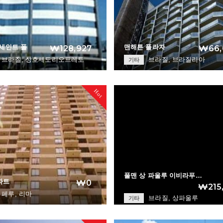
세인트 폴
맨해튼 플라자
₩128,927
₩66,
브라질, 상호세도리오프레토
브라질, 브라질리아
기타
Quality Saint Pau…
Manhattan Plaza
+
Hot
풀맨 상 파울루 이비라푸…
파트
₩0
₩215
페루, 리마
브라질, 상파울루
기타
Peruaparts
Pullman Sao Paulo…
+