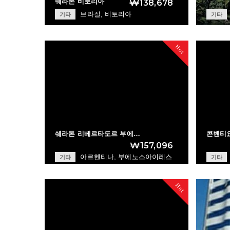
쉐라톤 비토리아
₩138,678
브라질, 비토리아
기타
기타
Sheraton Vitoria
+
Hot
쉐라톤 리베르타도르 부에…
콘벤티요
₩157,096
아르헨티나, 부에노스아이레스
기타
기타
Sheraton Libertad…
+
Hot