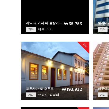
리닉 라 카사 데 블랑카…
퀄리티 
₩35,753
페루, 리마
기타
기타
Lynik La Casa de …
+
Hot
포우사다 도 오우로
페루아
₩193,932
브라질, 파라티
기타
기타
Pousada do Ouro
+