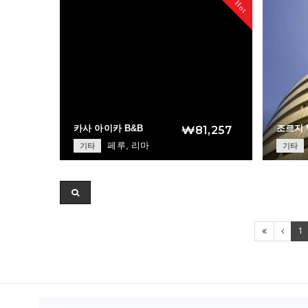
Hot
카사 아이카 B&B
조르지 
₩81,257
페루, 리마
기타
기타
Casa Aika B&B
+
1