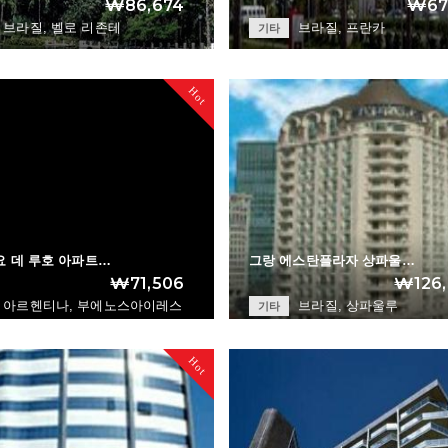
₩86,674
₩67
브라질, 벨로 리존테
브라질, 프란카
기타
Belo Horizonte Ot…
Comfort Franca
+
Hot
 데 루호 아파트…
그랑 에스탄플라자 상파울…
₩71,506
₩126,
아르헨티나, 부에노스아이레스
브라질, 상파울루
기타
Conventillo de Lu…
Gran Estanplaza S…
+
Hot