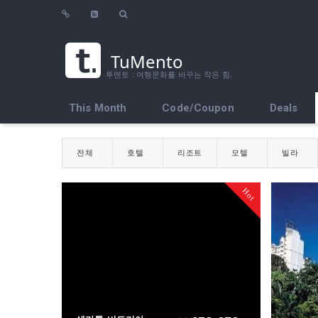
TuMento
투멘토 : 여행문화를 바꾸는 작은 힘.
This Month
Code/Coupon
Deals
전체
호텔
리조트
모텔
빌라
Hot