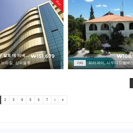
Hot
V 알토 데 피녜…
₩151,679
₩108,
브라질, 상파울루
파라과이, 시우다드델에
기타
George V Alto De …
Casa Blanca
+
2
3
4
5
6
7