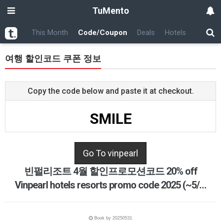
TuMento
This Month
Code/Coupon
Deals
Hotels
Cars
여행 할인코드 쿠폰 정보
Copy the code below and paste it at checkout.
SMILE
Go To vinpearl
빈펄리조트 4월 할인프로모션코드 20% off
Vinpearl hotels resorts promo code 2025 (~5/…
Book by 20250531