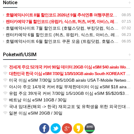
Notice
+
호텔예약사이트 8월 할인코드 2026년 9월 추석연휴 여행쿠폰모음 (호텔스닷컴, 트립닷컴, 부킹닷컴, 익스피디아, H10호텔, 메리어트, 힐튼, 베가스닷컴 등)
08.05
렌터카예약 7월 할인코드 (유럽카, 식스트, 허츠, 버젯, 아비스, 레일유럽, 유레일, 오미오) 8월 - 9월 유럽, 미국 추석연휴시즌 프로모션 교통편
07.15
호텔예약사이트 7월 할인코드 (호텔스닷컴, 부킹닷컴, 익스피디아, 트립닷컴, 힐튼, 메리어트, 베가스닷컴) 2026년 8월 웰니스여행
07.02
렌터카예약 6월 할인코드 (허츠, 유럽카, 식스트, 아비스, 레일유럽, 유레일, 오미오) 7월 - 8월 유럽, 미국 여름 휴가시즌 프로모션 교통편
06.23
호텔예약사이트 6월 할인코드 쿠폰 모음 (트립닷컴, 호텔스닷컴, 익스피디아, 부킹닷컴, 메리어트, 힐튼, 베가스닷컴, H10호텔 등) 2026년 7월 - 8월 여름휴가
06.05
Poketwifi/USIM
+
전세계 주요 52개국 커버 90일 데이터 20GB 이심 eSIM $40 airalo World Travel eSIM for global data
대한민국 한국 이심 eSIM 7/30일 1/3/5/10GB airalo South KOREA KT Network Travel eSIM for 4G data $4~
미국 이심 eSIM 7/30일 1/3/5/10GB airalo USA T-Mobile Network Travel eSIM for 4G data $3~
아시아 주요 14개국 커버 8일 무제한데이터 이심 eSIM $18 airalo Asia Travel eSIM for 3G/4G data
유럽 주요 39개국 커버 7/30일 1/5/10GB 이심 eSIM $5/$20/$37 airalo Europe Travel eSIM for 3G/4G data
베트남 이심 eSIM 10GB / 30일
국내 임대폰(해외 -> 한국) 재외교포 및 유학생을 위한 외국인대상 / 와이파이도시락 국내 한국 할인 대여
일본 이심 eSIM 20GB / 30일